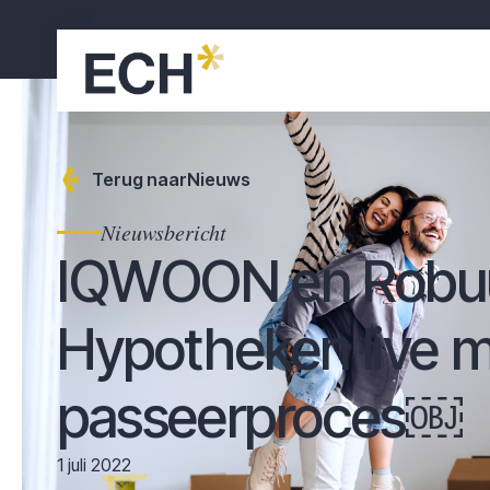
Terug naar
Nieuws
Nieuwsbericht
IQWOON en Robu
Hypotheken live 
passeerproces￼
1 juli 2022