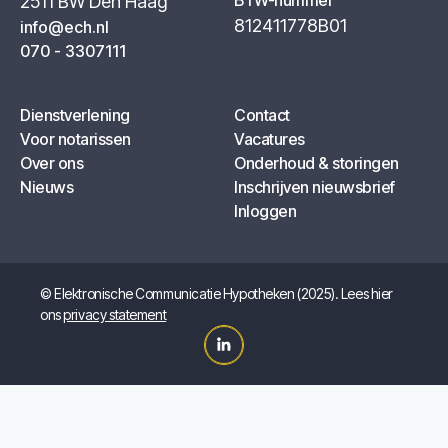
BTW-nummer
2511 BW Den Haag
812411778B01
info@ech.nl
070 - 3307111
Dienstverlening
Contact
Voor notarissen
Vacatures
Over ons
Onderhoud & storingen
Nieuws
Inschrijven nieuwsbrief
Inloggen
© Elektronische Communicatie Hypotheken (2025). Lees hier
ons
privacy statement