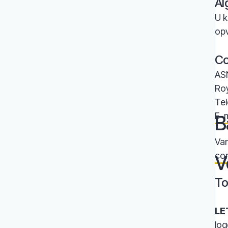
Al
U k
op
Co
AS
Roy
Te
E-m
B
Van
con
V
To
LE
log