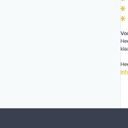
Voo
Hee
kla
Hee
in