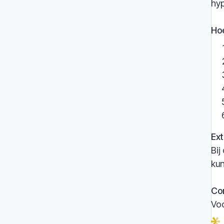
hy
Hoe
Ext
Bij
kun
Co
Voo