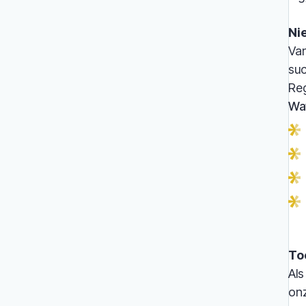
Ni
Van
suc
Reg
Wat
To
Als
onz