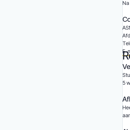
Na 
Co
AS
Afd
Te
E-m
R
Ve
Stu
5 w
Af
Hee
aa