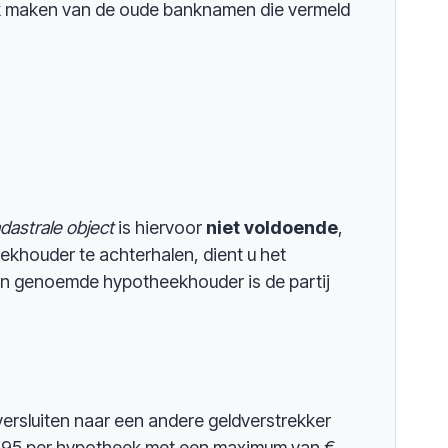
ik maken van de oude banknamen die vermeld
dastrale object
is hiervoor
niet
voldoende
,
eekhouder te achterhalen, dient u het
in genoemde hypotheekhouder is de partij
ersluiten naar een andere geldverstrekker
€ 195 per hypotheek met een maximum van €