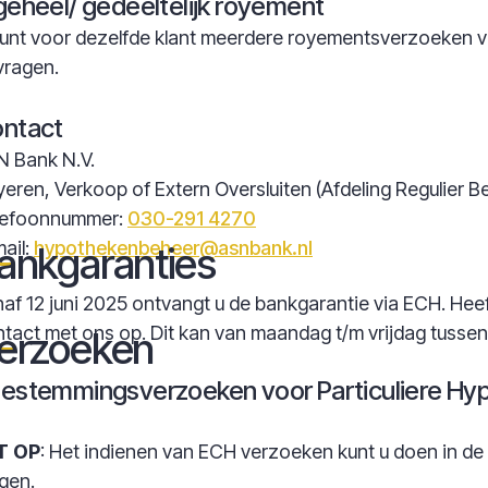
geheel/ gedeeltelijk royement
unt voor dezelfde klant meerdere royementsverzoeken va
vragen.
ntact
N Bank N.V.
eren, Verkoop of Extern Oversluiten (Afdeling Regulier 
lefoonnummer:
030-291 4270
ail:
hypothekenbeheer@asnbank.nl
ankgaranties
af 12 juni 2025 ontvangt u de bankgarantie via ECH. Hee
tact met ons op. Dit kan van maandag t/m vrijdag tussen
erzoeken
estemmingsverzoeken voor Particuliere Hy
T OP
: Het indienen van ECH verzoeken kunt u doen in de
gen.