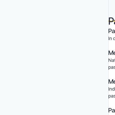
P
Pa
In 
Me
Nat
pas
Me
Ind
pa
Pa