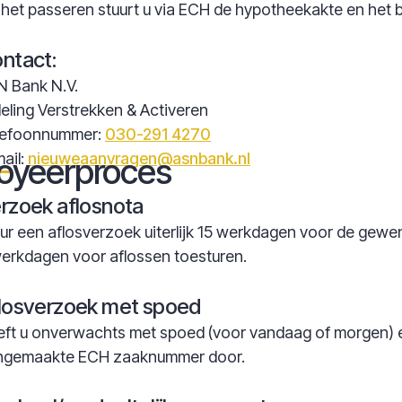
het passeren stuurt u via ECH de hypotheekakte en het be
ntact:
N Bank N.V.
eling Verstrekken & Activeren
lefoonnummer:
030-291 4270
ail:
nieuweaanvragen@asnbank.nl
oyeerproces
rzoek aflosnota
ur een aflosverzoek uiterlijk 15 werkdagen voor de gewe
erkdagen voor aflossen toesturen.
losverzoek met spoed
ft u onverwachts met spoed (voor vandaag of morgen) e
ngemaakte ECH zaaknummer door.