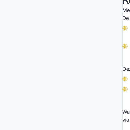
Mee
De 
De
Wan
via