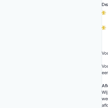
De
Voo
Voo
een
Afl
Wij
wer
afl