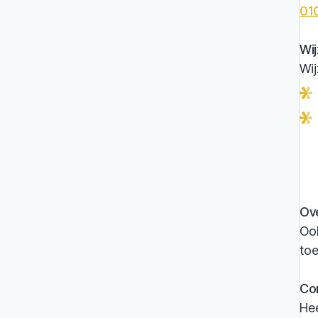
01
Wi
Wij
Ove
Ook
toe
Co
Hee