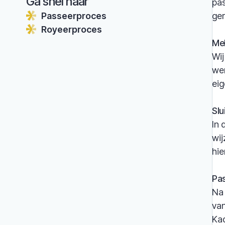
Ga snel naar
pas
Passeerproces
ge
Royeerproces
Me
Wij
wer
eig
Slu
In 
wij
hie
Pas
Na 
van
Kad