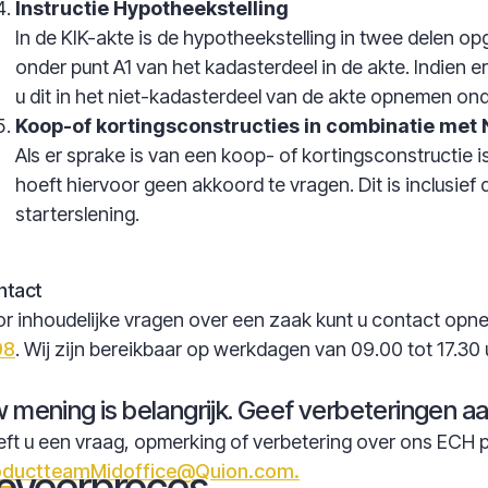
Instructie Hypotheekstelling
In de KIK-akte is de hypotheekstelling in twee delen o
onder punt A1 van het kadasterdeel in de akte. Indien e
u dit in het niet-kadasterdeel van de akte opnemen onde
Koop-of kortingsconstructies in combinatie met
Als er sprake is van een koop- of kortingsconstructie 
hoeft hiervoor geen akkoord te vragen. Dit is inclusief
starterslening.
ntact
r inhoudelijke vragen over een zaak kunt u contact op
98
. Wij zijn bereikbaar op werkdagen van 09.00 tot 17.30 
 mening is belangrijk. Geef verbeteringen aa
ft u een vraag, opmerking of verbetering over ons ECH 
oductteamMidoffice@Quion.com.
oyeerproces