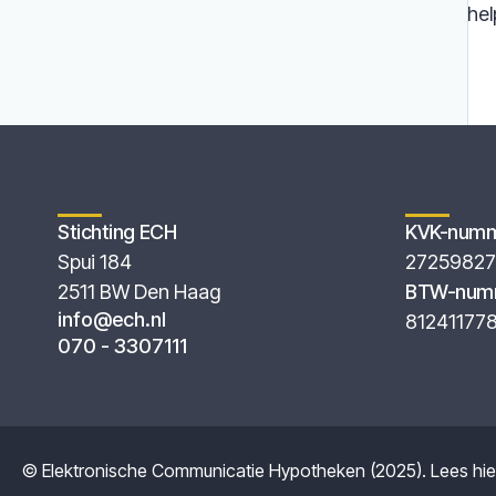
hel
Stichting ECH
KVK-num
Spui 184
27259827
2511 BW Den Haag
BTW-num
info@ech.nl
81241177
070 - 3307111
© Elektronische Communicatie Hypotheken (2025). Lees hi