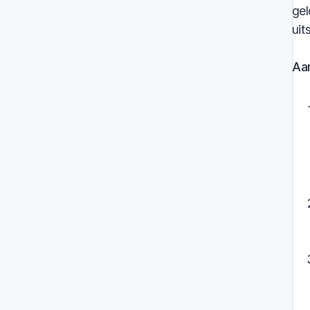
gel
uit
Aa