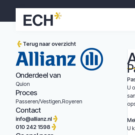
Terug naar overzicht
A
P
Onderdeel van
Pa
Quion
U o
Proces
sam
Passeren/Vestigen
Royeren
ops
Contact
info@allianz.nl
Me
010 242 1598
U k