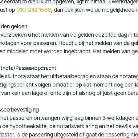
seerdatum die u kunt opgeven, ligt minimaal 3 werkdagen i
rust op
010-242 1598
, dan bekijken we de mogelijkheden
lden gelden
 verzoeken u het melden van de gelden dezelfde dag in te
kdagen voor passeren. Houdt u bij het melden van de gel
en middelen moet worden ingebracht. Het melden van geld
itnota/Passeeropdracht
de sluitnota staat het uitbetaalbedrag en staan de notar
zigingsbericht volgen omdat er op dat moment nog een l
rvan kan een lagere rente zijn of alsnog of juist geen ber
seerbevestiging
het passeren ontvangen wij graag binnen 3 werkdagen de 
 de hypotheekakte, de notarisverklaring en het bewijs va
aster. Is de passering uitgesteld of gaat de passering ni